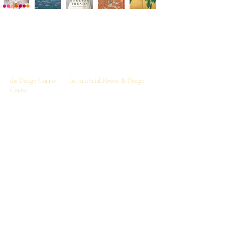
I am deeply grateful for the numerous inquiries I've
received from around the world regarding our online
video lessons. In response to this international interest,
I am currently preparing to launch two online video
courses:
the Design Course
and
the Artificial Flower & Design
Course
.
You can choose either the "Design Course" alone, or the
"Artificial Flower & Design Course" together,
depending on your interests and goals.
As this is an online video-based course, you can enjoy
the lessons on your mobile or PC anytime, anywhere in
the world, and entirely at your own pace, repeatedly.​
世界中からオンライン動画コースに関するお問い合
わせを多数いただき、心より感謝申し上げます。
国際的なご要望にお応えし、このたびオンライン動
画コースを開講いたしました。