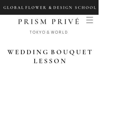
G L O B A L F L O W E R & D E S I G N S C H O O L
PRISM PRIVÉ
T O K Y O & W O R L D
W E D D I N G B O U Q U E T
L E S S O N