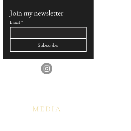
Join my newsletter  
Email
*
Subscribe
MEDIA
GLOBAL & FEATURED