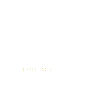
FINLAND ・FRANCE・ ITALY
SPAIN ENGLAND・ MALAYSIA ・ CANADA ・
USA ・ BULGARIA ・ JAPAN
VIEW MORE ＞
CONTACT
CONTACT/EMAIL