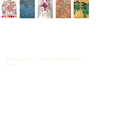
I am deeply grateful for the numerous inquiries I've
received from around the world regarding our online
video lessons. In response to this international interest,
I am currently preparing to launch two online video
courses:
the Design Course
and
the Artificial Flower & Design
Course
.
You can choose either the "Design Course" alone, or the
"Artificial Flower & Design Course" together,
depending on your interests and goals.
As this is an online video-based course, you can enjoy
the lessons on your mobile or PC anytime, anywhere in
the world, and entirely at your own pace, repeatedly.​
世界中からオンライン動画コースに関するお問い合
わせを多数いただき、心より感謝申し上げます。
国際的なご要望にお応えし、このたびオンライン動