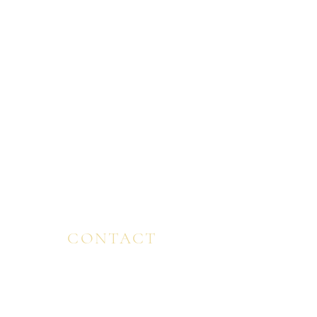
GLOBAL & FEATURED
FINLAND ・FRANCE・ ITALY
SPAIN ENGLAND・ MALAYSIA ・ CANADA ・
USA ・ BULGARIA ・ JAPAN
VIEW MORE ＞
CONTACT
CONTACT/EMAIL