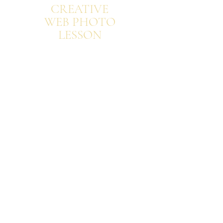
CREATIVE
WEB PHOTO
LESSON
レッスン・ワークショップ
販売・クライアント対応
WEBSITE制作・INSTAGRAMなど
花仕事・運営の裏側を
パーソナルにお伝えする
クリエイティブ
レッスン
花とフォトレッスン
ONLINE
VIDEO
COURSE