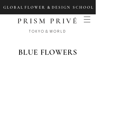
G L O B A L F L O W E R & D E S I G N S C H O O L
PRISM PRIVÉ
T O K Y O & W O R L D
BLUE FLOWERS