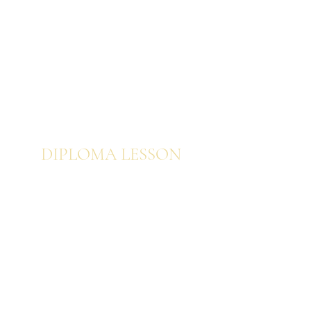
プロフェッショナル ヨーロピアン
プロフェッショナル 日本の花あしらいと美
意識
プロフェッショナル オンライン動画修了者
向け特別コース
DIPLOM
A LESSON
ブーケ
ウェディングブーケ
空間装飾・装花・ディスプレイ
センターピース・アレンジメント
​インテリアブーケ