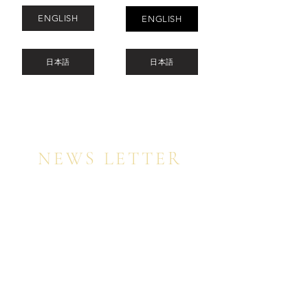
ENGLISH
ENGLISH
日本語
日本語
NEWS LETTER
Register for my newsletter to be among the
first to receive the latest trends, beauty
inspiration, and exclusive special offers on
my online video courses, on a first-come,
first-served basis.
​
ニュースレターにご登録いただいた方には、先
着順にて、最新トレンド、美のインスピレーシ
ョン、そしてオンライン動画コースの特別オフ