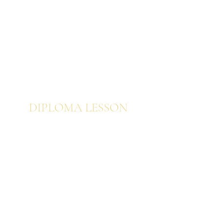
プロフェッショナル ヨーロピアン
プロフェッショナル 日本の花あしらいと美
意識
プロフェッショナル オンライン動画修了者
向け特別コース
DIPLOM
A LESSON
ブーケ
ウェディングブーケ
空間装飾・装花・ディスプレイ
センターピース・アレンジメント
​インテリアブーケ