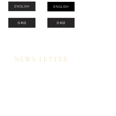
ENGLISH
ENGLISH
日本語
日本語
NEWS LETTER
Register for my newsletter to be among the
first to receive the latest trends, beauty
inspiration, and exclusive special offers on
my online video courses, on a first-come,
first-served basis.
​
ニュースレターにご登録いただいた方には、先
着順にて、最新トレンド、美のインスピレーシ
ョン、そしてオンライン動画コースの特別オフ