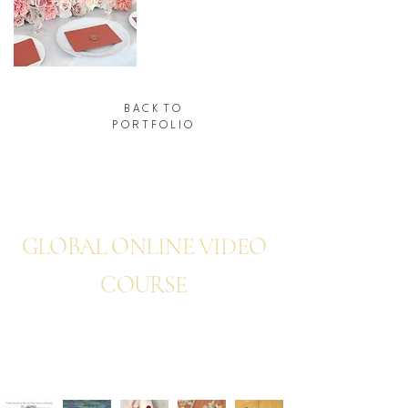
B A C K T O
P O R T F O L I O
NEWS
GLOBAL ONLINE VIDEO
COURSE
TREND TIMELESS
DESIGN