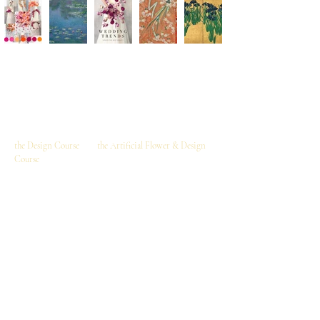
I am deeply grateful for the numerous inquiries I've
received from around the world regarding our online
video lessons. In response to this international interest,
I am currently preparing to launch two online video
courses:
the Design Course
and
the Artificial Flower & Design
Course
.
You can choose either the "Design Course" alone, or the
"Artificial Flower & Design Course" together,
depending on your interests and goals.
As this is an online video-based course, you can enjoy
the lessons on your mobile or PC anytime, anywhere in
the world, and entirely at your own pace, repeatedly.​
世界中からオンライン動画コースに関するお問い合
わせを多数いただき、心より感謝申し上げます。
国際的なご要望にお応えし、このたびオンライン動