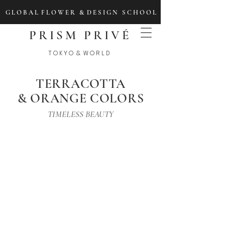
G L O B A L F L O W E R & D E S I G N S C H O O L
PRISM PRIVÉ
T O K Y O & W O R L D
TERRACOTTA
​& ORANGE COLORS
TIMELESS BEAUTY