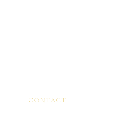
GLOBAL & FEATURED
FINLAND ・FRANCE・ ITALY
SPAIN ENGLAND・ MALAYSIA ・ CANADA ・
USA ・ BULGARIA ・ JAPAN
VIEW MORE ＞
CONTACT
CONTACT/EMAIL