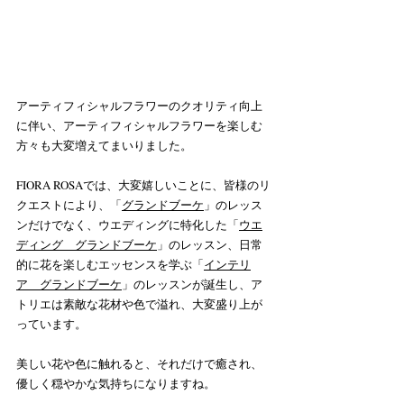
アーティフィシャルフラワーのクオリティ向上
に伴い、アーティフィシャルフラワーを楽しむ
方々も大変増えてまいりました。
FIORA ROSAでは、大変嬉しいことに、皆様のリ
クエストにより、「
グランドブーケ
」のレッス
ンだけでなく、ウエディングに特化した「
ウエ
ディング　グランドブーケ
」のレッスン、日常
的に花を楽しむエッセンスを学ぶ「
インテリ
ア　グランドブーケ
」のレッスンが誕生し、ア
トリエは素敵な花材や色で溢れ、大変盛り上が
っています。
美しい花や色に触れると、それだけで癒され、
優しく穏やかな気持ちになりますね。