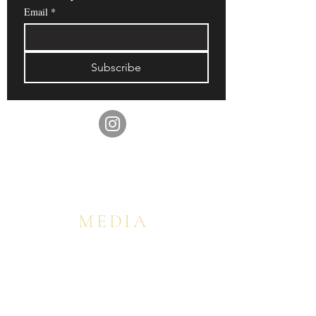
Email
*
Subscribe
MEDIA
GLOBAL & FEATURED
FINLAND ・FRANCE・ ITALY
SPAIN ENGLAND・ MALAYSIA ・ CANADA ・