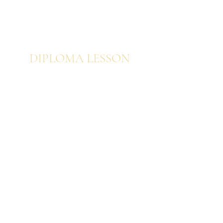
プロフェッショナル オンライン動画修了者
向け特別コース
DIPLOM
A LESSON
ブーケ
ウェディングブーケ
空間装飾・装花・ディスプレイ
センターピース・アレンジメント
​インテリアブーケ
韓国ブーケ​
韓国アレンジメント
韓国ウエディングブーケ