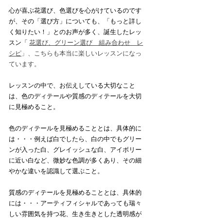
心が喜ぶ花選び、色選びを心がけているのです
が、その「選び方」についても、「もっと詳し
く知りたい！」とのお声が多く、誕生したレッ
スン「
花選び、グリーン選び　組み合わせ　レ
シピ
」、こちらも本当に楽しいレッスンになっ
ています。
レッスンの中で、お伝えしている大切なこと
は、色のディテールや質感のディテールを大切
に見極めること。
色のディテールを見極めることとは、具体的に
は・・・例えば白でしたら、白の中でもグリー
ンが入った白、グレイッシュな白、アイボリー
に近い白など、微妙な色調が多くあり、その細
やかな違いを認識して選ぶこと。
質感のディテールを見極めることとは、具体的
には・・・アーティフィシャルであっても瑞々
しい雰囲気を持つ花、生き生きとした透明感が