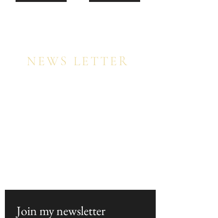
NEWS LETTER
Register for my newsletter to be among the
first to receive the latest trends, beauty
inspiration, and exclusive special offers on
my online video courses, on a first-come,
first-served basis.
​
ニュースレターにご登録いただいた方には、先
着順にて、最新トレンド、美のインスピレーシ
ョン、そしてオンライン動画コースの特別オフ
ァーをいち早くお届けいたします。
Join my newsletter  