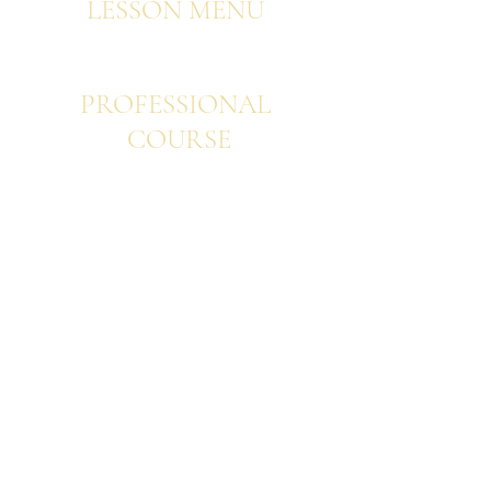
LESSON
MENU
PROFESSIONAL
COURSE
​​プロフェッショナル ベーシック
プ​ロフェッショナル ウエディング
プロフェッショナル アドバンス
プロフェッショナル 韓国フラワー
プロフェッショナル パリスタイル
プロフェッショナル ヨーロピアン
プロフェッショナル 日本の花あしらいと美
意識