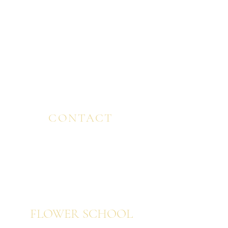
USA ・ BULGARIA ・ JAPAN
VIEW MORE ＞
CONTACT
CONTACT/EMAIL
FLOWER SCHOOL