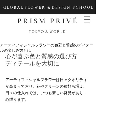
G L O B A L F L O W E R & D E S I G N S C H O O L
PRISM PRIVÉ
T O K Y O & W O R L D
アーティフィシャルフラワーの色彩と質感のディテー
ルの楽しみ方とは
心が喜ぶ色と質感の選び方
ディテールを大切に
アーティフィシャルフラワーは日々クオリティ
が高まっており、花やグリーンの種類も増え、
日々の仕入れでは、いつも新しい発見があり、
心躍ります。