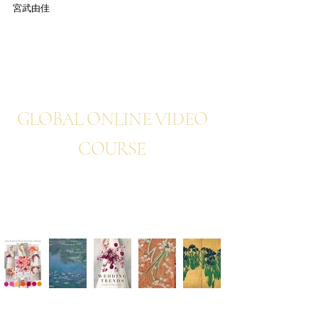
宮武由佳
NEWS
GLOBAL ONLINE VIDEO
COURSE
TREND TIMELESS
DESIGN