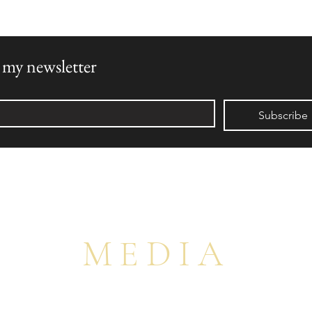
方には、先着順にて、最新トレンド、美のインスピレーション、そ
 my newsletter  
*
Subscribe
MEDIA