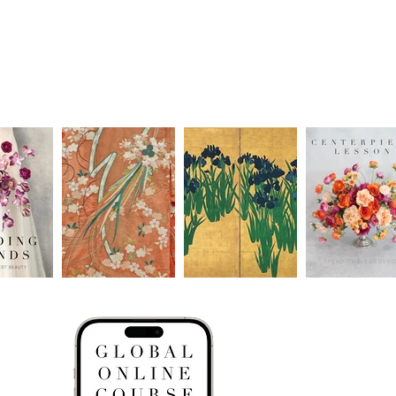
GN
sons.