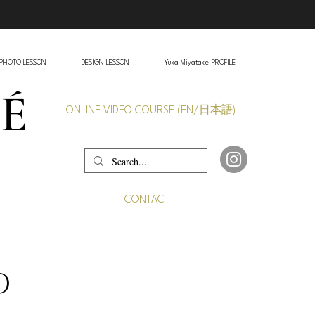
PHOTO LESSON
DESIGN LESSON
Yuka Miyatake PROFILE
VÉ
ONLINE VIDEO COURSE (EN/日本語)
CONTACT
O