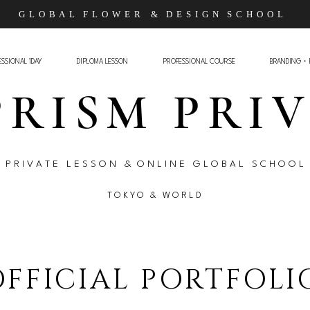
G L O B A L F L O W E R
& D E S I G N S C H O O L
SSIONAL 1DAY
DIPLOMA LESSON
PROFESSIONAL COURSE
BRANDING・
PRISM PRI
P R I V A T E L E S S O N & O N L I N E G L O B A L S C H O O L
T O K Y O &
W O R L D
OFFICIAL PORTFOLI