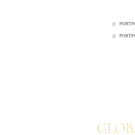
□ PORTF
□ PORT
GLOB