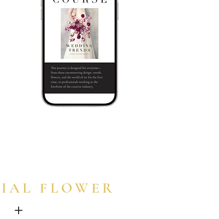
n your
world,
選び
し学
CIAL FLOWER
＋