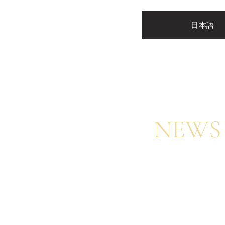
日本語
​NEWS
Register for my newsletter to be amon
online video courses, on a first-come,