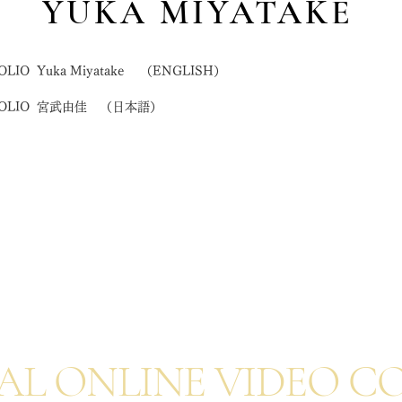
YUKA MIYATAKE
OLIO Yuka Miyatake （ENGLISH）
FOLIO 宮武由佳 （日本語）
NEWS
AL ONLINE VIDEO C