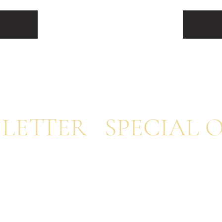
 LETTER SPECIAL OF
g the first to receive the latest trends, beauty inspiration, and
 first-served basis.