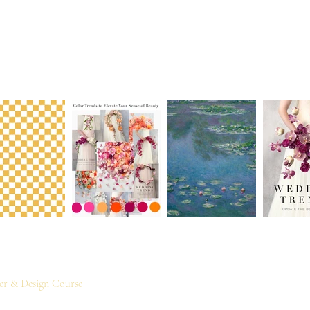
REND TIMELESS DESI
iries I've received from around the world regarding our online video les
, I am currently preparing to launch two online video courses:
wer & Design Course
.