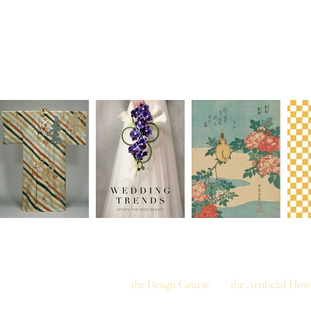
T
I am deeply grateful for the numerous inqu
In response to this international interest
the Design Course
and
the Artificial Flo