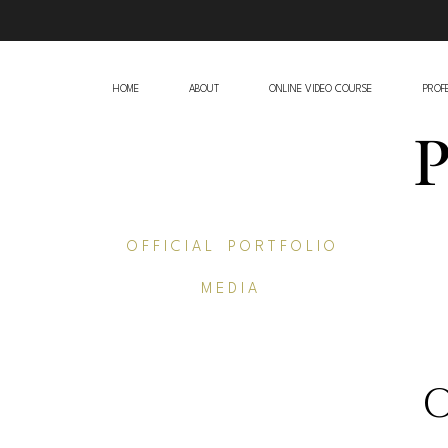
HOME
ABOUT
ONLINE VIDEO COURSE
PROFE
O F F I C I A L P O R T F O L I O
M E D I A