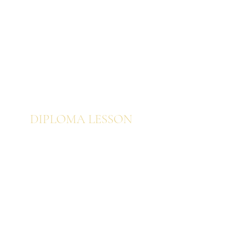
プロフェッショナル ヨーロピアン
プロフェッショナル 日本の花あしらいと美
意識
プロフェッショナル オンライン動画修了者
向け特別コース
DIPLOM
A LESSON
ブーケ
ウェディングブーケ
空間装飾・装花・ディスプレイ
センターピース・アレンジメント