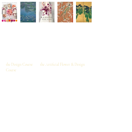
I am deeply grateful for the numerous inquiries I've
received from around the world regarding our online
video lessons. In response to this international interest,
I am currently preparing to launch two online video
courses:
the Design Course
and
the Artificial Flower & Design
Course
.
You can choose either the "Design Course" alone, or the
"Artificial Flower & Design Course" together,
depending on your interests and goals.
As this is an online video-based course, you can enjoy
the lessons on your mobile or PC anytime, anywhere in
the world, and entirely at your own pace, repeatedly.​
世界中からオンライン動画コースに関するお問い合
わせを多数いただき、心より感謝申し上げます。