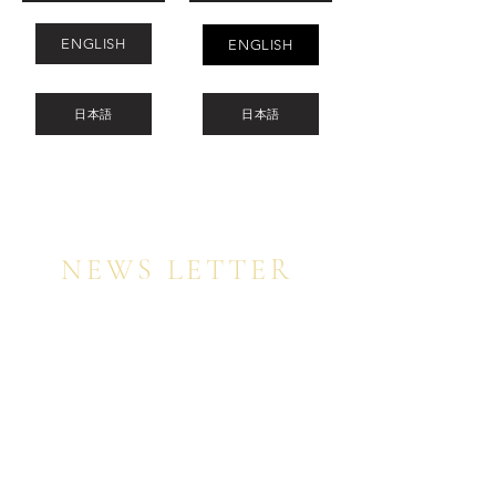
ENGLISH
ENGLISH
日本語
日本語
NEWS LETTER
Register for my newsletter to be among the
first to receive the latest trends, beauty
inspiration, and exclusive special offers on
my online video courses, on a first-come,
first-served basis.
​
ニュースレターにご登録いただいた方には、先
着順にて、最新トレンド、美のインスピレーシ