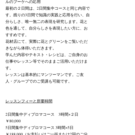
ルのブーケへの応用
最初の２日間は、2日間集中コースと同じ内容で
す。残りの3日間で知識の実践と応用を行い、自
分らしさ、唯一無二の表現を研究します。花と
色を通して、自分らしさを表現したい方に、お
すすめです。​
花材店にて、実際に花とグリーンをご覧いただ
きながら体得いただきます。
​学んだ内容やテキスト・レシピは、ご自身のお
仕事やレッスン等でそのままご活用いただけま
す。
レッスンは基本的にマンツーマンです。ご友
人・グループでのご受講も可能です。
レッスンフィーと所要時間
2日間集中ディプロマコース　3時間×２日　
￥80,000　
5日間集中ディプロマコース 3時間×5日　
￥188,000（お支払いはご一括または2回のご分