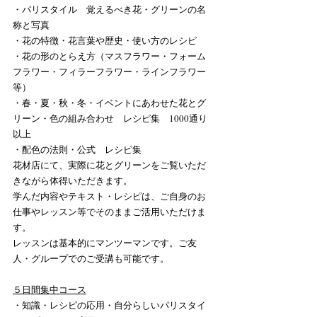
・パリスタイル　覚えるべき花・グリーンの名
称と写真　　　　
​・花の特徴・花言葉や歴史・使い方のレシピ
・花の形のとらえ方（マスフラワー・フォーム
フラワー・フィラーフラワー・ラインフラワー
等）
・春・夏・秋・冬・イベントにあわせた花とグ
リーン・色の組み合わせ　レシピ集　1000通り
以上
・配色の法則・公式　レシピ集​
花材店にて、実際に花とグリーンをご覧いただ
きながら体得いただきます。
学んだ内容やテキスト・レシピは、ご自身のお
仕事やレッスン等でそのままご活用いただけま
す。
レッスンは基本的にマンツーマンです。ご友
人・グループでのご受講も可能です。
５日間集中コース
・知識・レシピの応用・自分らしいパリスタイ