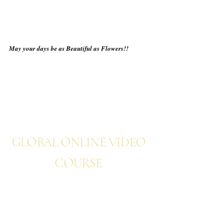
May your days be as Beautiful as Flowers!!
NEWS
GLOBAL ONLINE VIDEO
COURSE
TREND TIMELESS
DESIGN