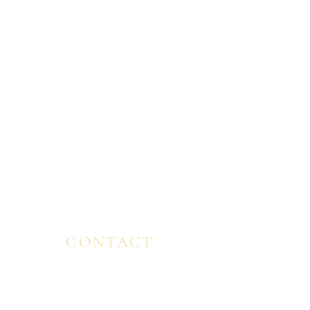
GLOBAL & FEATURED
FINLAND ・FRANCE・ ITALY
SPAIN ENGLAND・ MALAYSIA ・ CANADA ・
USA ・ BULGARIA ・ JAPAN
VIEW MORE ＞
CONTACT
CONTACT/EMAIL