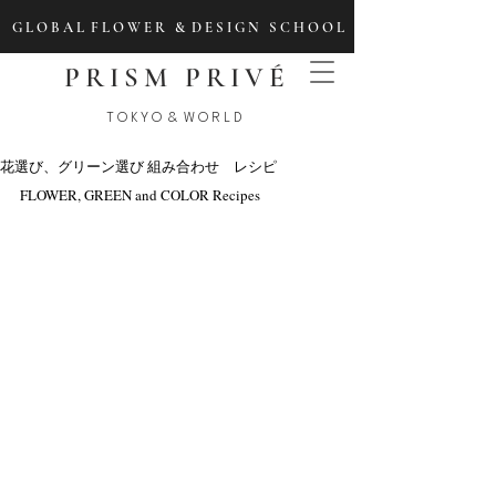
G L O B A L F L O W E R & D E S I G N S C H O O L
PRISM PRIVÉ
T O K Y O & W O R L D
花選び、グリーン選び 組み合わせ レシピ
FLOWER, GREEN and COLOR Recipes